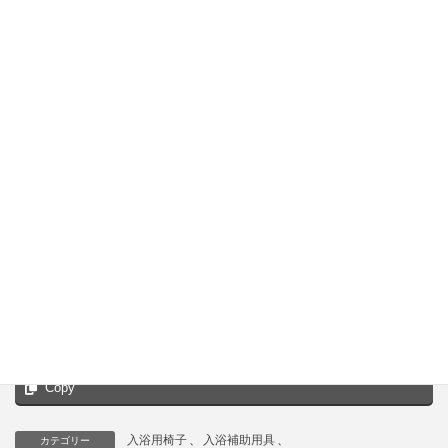
ソーシャルサービス有限会社へのお問い合わせはこちらか
らお寄せください。
お問い合わせはこちらから
Facebook
X
Bluesky
Hatena
LINE
Threads
Copy
入浴用椅子
、
入浴補助用具
、
カテゴリー