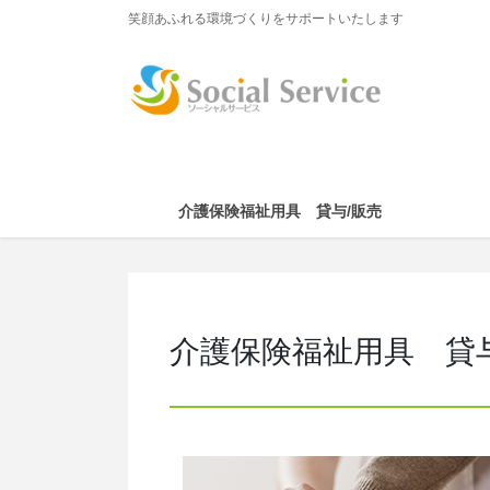
コ
ナ
笑顔あふれる環境づくりをサポートいたします
ン
ビ
テ
ゲ
ン
ー
ツ
シ
に
ョ
移
ン
動
に
介護保険福祉用具 貸与/販売
移
動
介護保険福祉用具 貸与