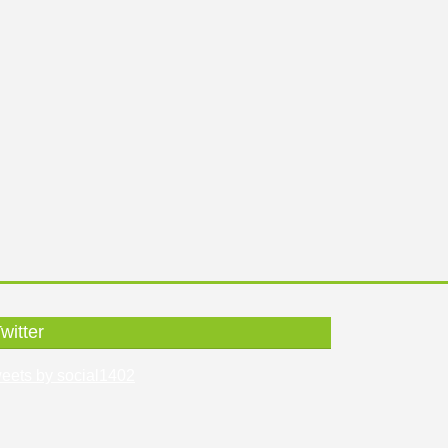
witter
eets by social1402