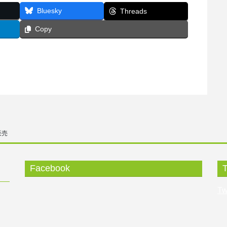
Bluesky
Threads
Copy
販売
Facebook
T
Tw