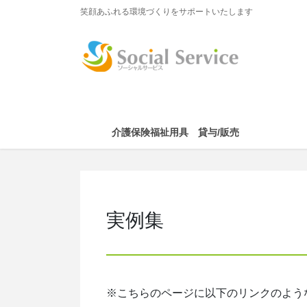
コ
ナ
笑顔あふれる環境づくりをサポートいたします
ン
ビ
テ
ゲ
ン
ー
ツ
シ
に
ョ
移
ン
動
に
介護保険福祉用具 貸与/販売
移
動
実例集
※こちらのページに以下のリンクのよう