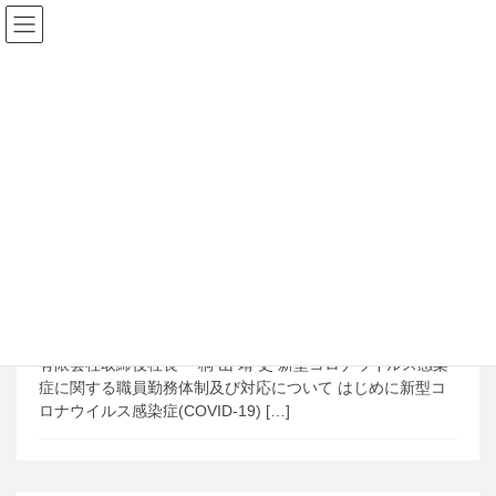
コ
ナ
ン
ビ
テ
ゲ
ン
ー
ツ
シ
に
ョ
お知らせ
移
ン
動
に
移
動
2020年4月17日
新型コロナウイルス感染症に関する職員
勤務体制及び対応について
ご利用のお客様へ 令和 2 年 4 月 1 ７日 ソーシャルサービス
有限会社取締役社長 桐 山 靖 史 新型コロナウイルス感染
症に関する職員勤務体制及び対応について はじめに新型コ
ロナウイルス感染症(COVID-19) […]